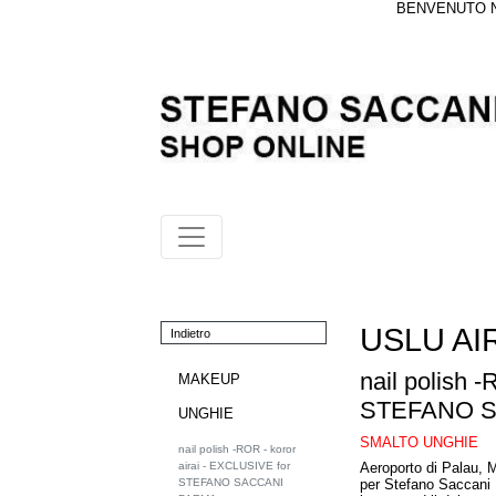
BENVENUTO NE
USLU AI
Indietro
nail polish 
MAKEUP
STEFANO 
UNGHIE
SMALTO UNGHIE
nail polish -ROR - koror
Aeroporto di Palau, M
airai - EXCLUSIVE for
per Stefano Saccani P
STEFANO SACCANI