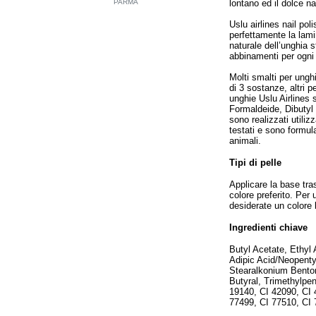
lontano ed il dolce n
PARMA
Uslu airlines nail po
perfettamente la lami
naturale dell’unghia s
abbinamenti per ogni
Molti smalti per ung
di 3 sostanze, altri p
unghie Uslu Airlines 
Formaldeide, Dibutyl 
sono realizzati utili
testati e sono formula
animali.
Tipi di pelle
Applicare la base tra
colore preferito. Per
desiderate un colore 
Ingredienti chiave
Butyl Acetate, Ethyl A
Adipic Acid/Neopenty
Stearalkonium Benton
Butyral, Trimethylpen
19140, CI 42090, CI 
77499, CI 77510, CI