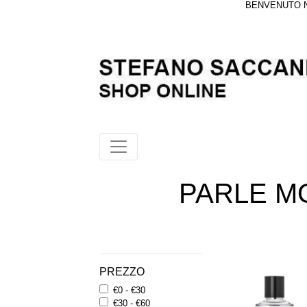
BENVENUTO NE
PARLE M
PREZZO
€0 - €30
€30 - €60