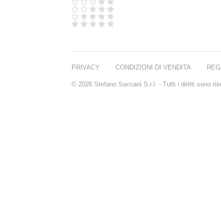
D.S. & DURGA
DIPTYQUE
DR SEBAGH
EDITIONS DE
PARFUMS
FREDERIC MALLE
EDWARD BESS
PRIVACY
CONDIZIONI DI VENDITA
REG
ESCENTRIC
MOLECULES
© 2026 Stefano Saccani S.r.l. - Tutti i diritti sono r
EX NIHILO
GOUTAL
HEELEY
IIUVO
I'M GOLDEN
JO MALONE
LONDON
KEROSENE
KILIAN PARIS
LA MER
LANVIN
L'ARTISAN
PARFUMEUR
LE LABO
MAISON CRIVELLI