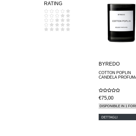
RATING
COOLA
CORPUS
D.S. & DURGA
DIPTYQUE
DR SEBAGH
EDITIONS DE
PARFUMS
FREDERIC MALLE
EDWARD BESS
ESCENTRIC
MOLECULES
BYREDO
EX NIHILO
COTTON POPLIN
GOUTAL
CANDELA PROFUM
HEELEY
IIUVO
I'M GOLDEN
JO MALONE
€75,00
LONDON
DISPONIBILE IN 1 FOR
KEROSENE
KILIAN PARIS
DETTAGLI
LA MER
LANVIN
L'ARTISAN