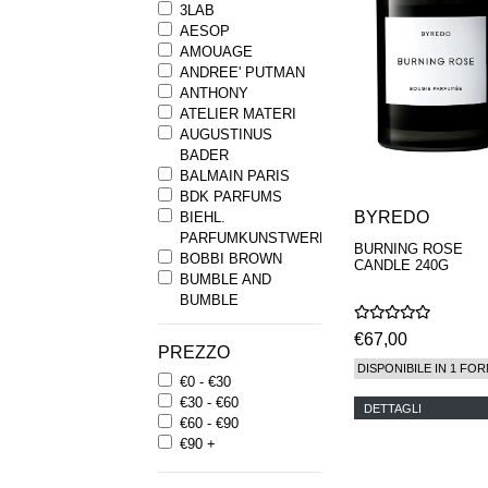
3LAB
AESOP
AMOUAGE
ANDREE' PUTMAN
ANTHONY
ATELIER MATERI
AUGUSTINUS
BADER
BALMAIN PARIS
BDK PARFUMS
BYREDO
BIEHL.
PARFUMKUNSTWERKE
BURNING ROSE
BOBBI BROWN
CANDLE 240G
BUMBLE AND
BUMBLE
BYREDO
€67,00
BYRON PARFUMS
PREZZO
CARON
DISPONIBILE IN 1 FOR
€0 - €30
CHANTECAILLE
€30 - €60
COMME DES
DETTAGLI
€60 - €90
GARCONS
€90 +
PARFUMS
COMPTOIR SUD
PACIFIQUE