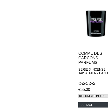
PARFUMEUR
LE LABO
MAISON CRIVELLI
MAISON FRANCIS
KURKDJIAN
MARC ANTOINE
BARROIS
MATIERE
PREMIERE
MEMO
MICHELE BERGMAN
MILLER HARRIS
COMME DES
MIND GAMES
GARCONS
NASOMATTO
PARFUMS
NISHANE
SERIE 3 INCENSE -
ODIN
JAISALMER - CAND
ONE OF THOSE
ORTO PARISI
PANTOMIME
PARLE MOI DE
€55,00
PARFUM
DISPONIBILE IN 1 FOR
PEKJI
PENHALIGON'S
DETTAGLI
PERFUMER H