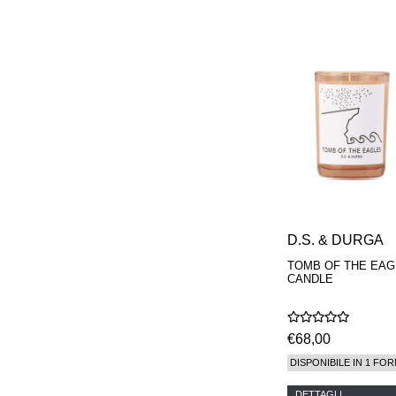
PHILIP B.
PIGMENTARIUM
REN
RENESSENCE
ROOK
ROSSANO
FERRETTI PARMA
SETCHU
SOURCE ADAGE NY
STEP ABOARD
SURRATT
TAMEEZ
TANGENT GC
THE DIFFERENT
D.S. & DURGA
COMPANY
TINY ASSOCIATES
TOMB OF THE EAG
CANDLE
TOM FORD
UNIFROM
USLU AIRLINES
VOTARY
€68,00
WESTMAN ATELIER
DISPONIBILE IN 1 FOR
WOOT
YOHJI YAMAMOTO
DETTAGLI