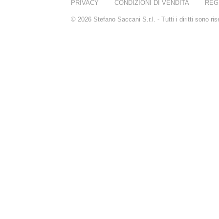
REN
PRIVACY
CONDIZIONI DI VENDITA
REG
RENESSENCE
© 2026 Stefano Saccani S.r.l. - Tutti i diritti sono r
ROOK
ROSSANO
FERRETTI PARMA
SETCHU
SOURCE ADAGE NY
STEP ABOARD
SURRATT
TAMEEZ
TANGENT GC
THE DIFFERENT
COMPANY
TINY ASSOCIATES
TOM FORD
UNIFROM
USLU AIRLINES
VOTARY
WESTMAN ATELIER
WOOT
YOHJI YAMAMOTO
PARFUMS