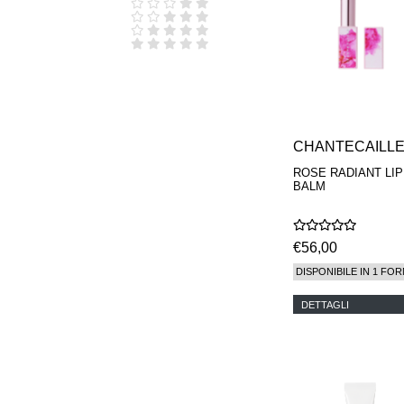
D.S. & DURGA
DIPTYQUE
DR SEBAGH
EDITIONS DE
PARFUMS
FREDERIC MALLE
EDWARD BESS
ESCENTRIC
MOLECULES
CHANTECAILL
EX NIHILO
ROSE RADIANT LIP
GOUTAL
BALM
HEELEY
IIUVO
I'M GOLDEN
JO MALONE
€56,00
LONDON
DISPONIBILE IN 1 FOR
KEROSENE
KILIAN PARIS
DETTAGLI
LA MER
LANVIN
L'ARTISAN
PARFUMEUR
LE LABO
MAISON CRIVELLI