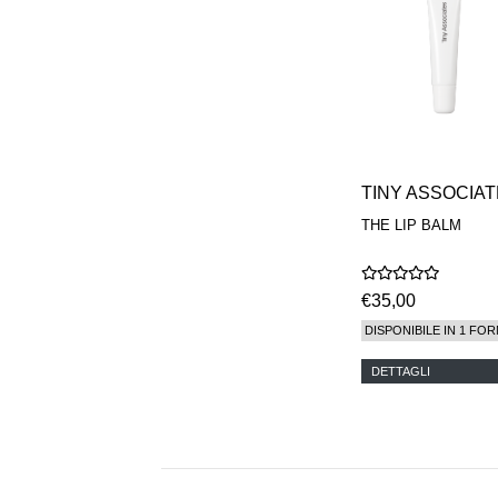
MAISON FRANCIS
KURKDJIAN
MARC ANTOINE
BARROIS
MATIERE
PREMIERE
MEMO
MICHELE BERGMAN
MILLER HARRIS
TINY ASSOCIA
MIND GAMES
THE LIP BALM
NASOMATTO
NISHANE
ODIN
ONE OF THOSE
€35,00
ORTO PARISI
DISPONIBILE IN 1 FOR
PANTOMIME
PARLE MOI DE
DETTAGLI
PARFUM
PEKJI
PENHALIGON'S
PERFUMER H
PHILIP B.
PIGMENTARIUM