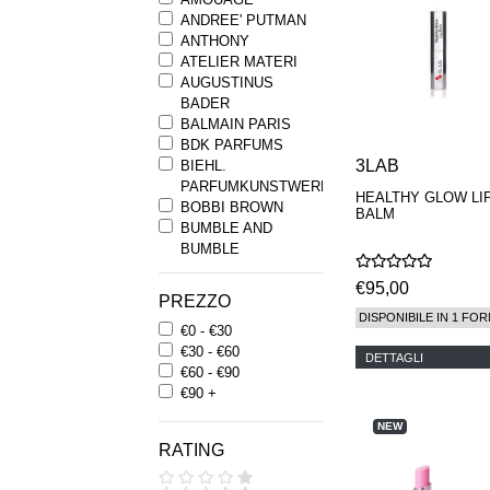
ANDREE' PUTMAN
ANTHONY
ATELIER MATERI
AUGUSTINUS
BADER
BALMAIN PARIS
BDK PARFUMS
3LAB
BIEHL.
PARFUMKUNSTWERKE
HEALTHY GLOW LI
BOBBI BROWN
BALM
BUMBLE AND
BUMBLE
BYREDO
€95,00
BYRON PARFUMS
PREZZO
CARON
DISPONIBILE IN 1 FOR
€0 - €30
CHANTECAILLE
€30 - €60
COMME DES
DETTAGLI
€60 - €90
GARCONS
€90 +
PARFUMS
COMPTOIR SUD
NEW
PACIFIQUE
RATING
COOLA
CORPUS