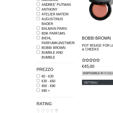
ANDREE' PUTMAN
ANTHONY
ATELIER MATERI
AUGUSTINUS
BADER
BALMAIN PARIS
BDK PARFUMS
BOBBI BROWN
BIEHL.
PARFUMKUNSTWERKE
POT ROUGE FOR L
BOBBI BROWN
& CHEEKS
BUMBLE AND
BUMBLE
BYREDO
€45,00
BYRON PARFUMS
PREZZO
CARON
DISPONIBILE IN 3 COL
€0 - €30
CHANTECAILLE
€30 - €60
COMME DES
DETTAGLI
€60 - €90
GARCONS
€90 +
PARFUMS
COMPTOIR SUD
PACIFIQUE
RATING
COOLA
CORPUS