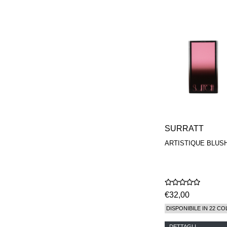
REN
RENESSENCE
ROOK
ROSSANO
FERRETTI PARMA
SETCHU
SOURCE ADAGE NY
STEP ABOARD
SURRATT
TAMEEZ
TANGENT GC
THE DIFFERENT
COMPANY
TINY ASSOCIATES
SURRATT
TOM FORD
ARTISTIQUE BLUS
UNIFROM
USLU AIRLINES
VOTARY
WESTMAN ATELIER
WOOT
€32,00
YOHJI YAMAMOTO
PARFUMS
DISPONIBILE IN 22 CO
DETTAGLI