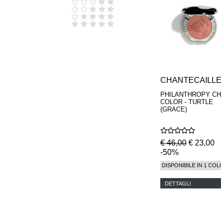
D.S. & DURGA
DIPTYQUE
DR SEBAGH
EDITIONS DE
PARFUMS
FREDERIC MALLE
EDWARD BESS
ESCENTRIC
MOLECULES
CHANTECAILL
EX NIHILO
PHILANTHROPY C
GOUTAL
COLOR - TURTLE
HEELEY
(GRACE)
IIUVO
I'M GOLDEN
JO MALONE
€ 46,00
€ 23,00
LONDON
-50%
KEROSENE
KILIAN PARIS
DISPONIBILE IN 1 COL
LA MER
LANVIN
DETTAGLI
L'ARTISAN
PARFUMEUR
LE LABO
MAISON CRIVELLI