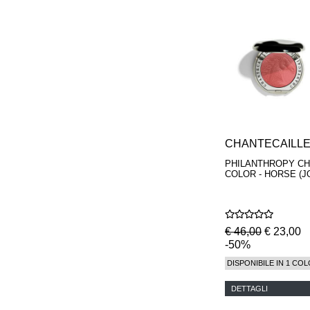
MAISON FRANCIS
KURKDJIAN
MARC ANTOINE
BARROIS
MATIERE
PREMIERE
MEMO
MICHELE BERGMAN
MILLER HARRIS
MIND GAMES
NASOMATTO
CHANTECAILL
NISHANE
PHILANTHROPY C
ODIN
COLOR - HORSE (J
ONE OF THOSE
ORTO PARISI
PANTOMIME
PARLE MOI DE
€ 46,00
€ 23,00
PARFUM
-50%
PEKJI
PENHALIGON'S
DISPONIBILE IN 1 COL
PERFUMER H
PHILIP B.
DETTAGLI
PIGMENTARIUM