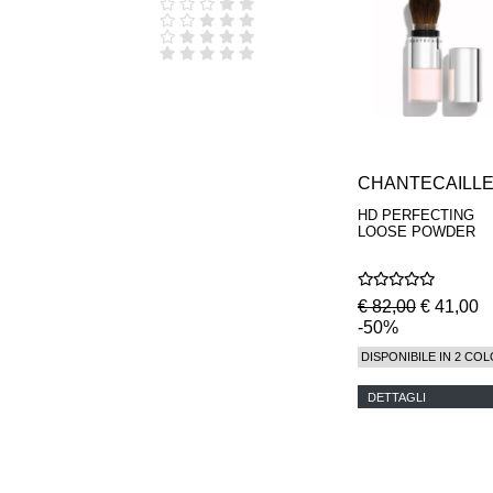
D.S. & DURGA
DIPTYQUE
DR SEBAGH
EDITIONS DE
PARFUMS
FREDERIC MALLE
EDWARD BESS
ESCENTRIC
MOLECULES
CHANTECAILL
EX NIHILO
HD PERFECTING
GOUTAL
LOOSE POWDER
HEELEY
IIUVO
I'M GOLDEN
JO MALONE
€ 82,00
€ 41,00
LONDON
-50%
KEROSENE
DISPONIBILE IN 2 COL
KILIAN PARIS
LA MER
DETTAGLI
LANVIN
L'ARTISAN
PARFUMEUR
LE LABO
MAISON CRIVELLI