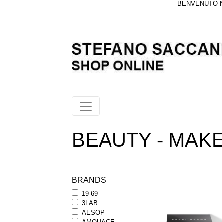
BENVENUTO NE
BEAUTY - MAKEU
BRANDS
19-69
3LAB
AESOP
AMOUAGE