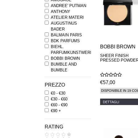
ANDREE' PUTMAN
ANTHONY
ATELIER MATERI
AUGUSTINUS
BADER
BALMAIN PARIS
BDK PARFUMS
BOBBI BROWN
BIEHL.
PARFUMKUNSTWERKE
SHEER FINISH
BOBBI BROWN
PRESSED POWDE
BUMBLE AND
BUMBLE
BYREDO
BYRON PARFUMS
€57,00
PREZZO
CARON
DISPONIBILE IN 19 CO
€0 - €30
CHANTECAILLE
€30 - €60
COMME DES
DETTAGLI
€60 - €90
GARCONS
€90 +
PARFUMS
COMPTOIR SUD
PACIFIQUE
RATING
COOLA
CORPUS