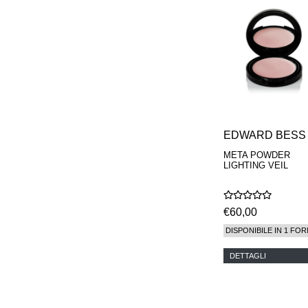
MAISON FRANCIS
KURKDJIAN
MARC ANTOINE
BARROIS
MATIERE
PREMIERE
MEMO
MICHELE BERGMAN
MILLER HARRIS
MIND GAMES
EDWARD BESS
NASOMATTO
NISHANE
META POWDER
LIGHTING VEIL
ODIN
ONE OF THOSE
ORTO PARISI
PANTOMIME
€60,00
PARLE MOI DE
DISPONIBILE IN 1 FOR
PARFUM
PEKJI
DETTAGLI
PENHALIGON'S
PERFUMER H
PHILIP B.
PIGMENTARIUM