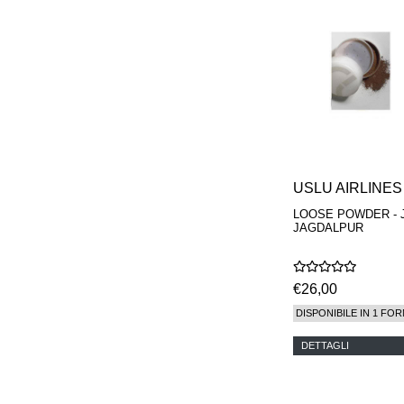
REN
RENESSENCE
ROOK
ROSSANO
FERRETTI PARMA
SETCHU
SOURCE ADAGE NY
STEP ABOARD
SURRATT
TAMEEZ
TANGENT GC
USLU AIRLINES
THE DIFFERENT
COMPANY
LOOSE POWDER - 
TINY ASSOCIATES
JAGDALPUR
TOM FORD
UNIFROM
USLU AIRLINES
€26,00
VOTARY
WESTMAN ATELIER
DISPONIBILE IN 1 FOR
WOOT
YOHJI YAMAMOTO
DETTAGLI
PARFUMS