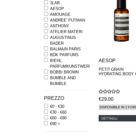
3LAB
AESOP
AMOUAGE
ANDREE' PUTMAN
ANTHONY
ATELIER MATERI
AUGUSTINUS
BADER
BALMAIN PARIS
BDK PARFUMS
AESOP
BIEHL.
PARFUMKUNSTWERKE
PETIT-GRAIN
BOBBI BROWN
HYDRATING BODY 
BUMBLE AND
BUMBLE
BYREDO
BYRON PARFUMS
PREZZO
€29,00
CARON
€0 - €30
CHANTECAILLE
DISPONIBILE IN 2 FOR
€30 - €60
COMME DES
€60 - €90
GARCONS
DETTAGLI
€90 +
PARFUMS
COMPTOIR SUD
PACIFIQUE