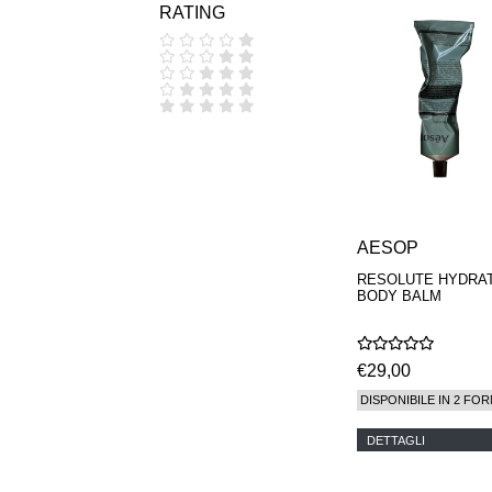
RATING
COOLA
CORPUS
D.S. & DURGA
DIPTYQUE
DR SEBAGH
EDITIONS DE
PARFUMS
FREDERIC MALLE
EDWARD BESS
ESCENTRIC
MOLECULES
AESOP
EX NIHILO
GOUTAL
RESOLUTE HYDRA
HEELEY
BODY BALM
IIUVO
I'M GOLDEN
JO MALONE
€29,00
LONDON
KEROSENE
DISPONIBILE IN 2 FOR
KILIAN PARIS
LA MER
DETTAGLI
LANVIN
L'ARTISAN