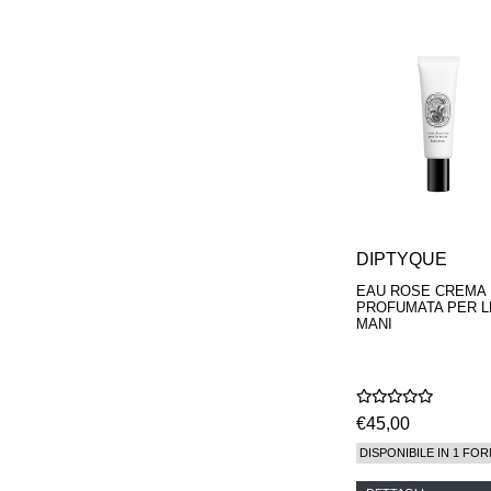
PARFUMEUR
LE LABO
MAISON CRIVELLI
MAISON FRANCIS
KURKDJIAN
MARC ANTOINE
BARROIS
MATIERE
PREMIERE
MEMO
MICHELE BERGMAN
MILLER HARRIS
MIND GAMES
DIPTYQUE
NASOMATTO
EAU ROSE CREMA
NISHANE
PROFUMATA PER L
ODIN
MANI
ONE OF THOSE
ORTO PARISI
PANTOMIME
PARLE MOI DE
€45,00
PARFUM
PEKJI
DISPONIBILE IN 1 FOR
PENHALIGON'S
PERFUMER H