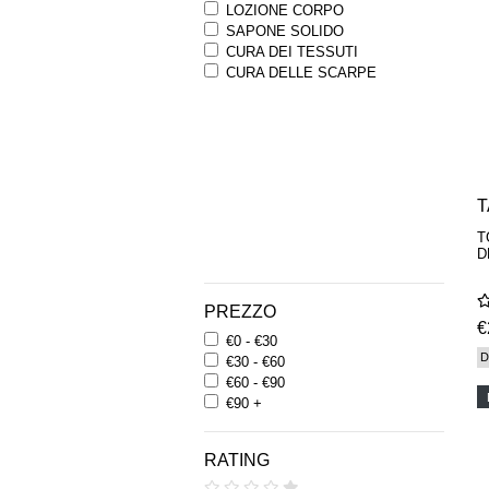
LOZIONE CORPO
SAPONE SOLIDO
CURA DEI TESSUTI
CURA DELLE SCARPE
T
T
D
PREZZO
€
€0 - €30
D
€30 - €60
€60 - €90
€90 +
RATING