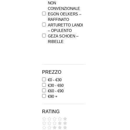
NON
CONVENZIONALE
EGON OELKERS –
RAFFINATO
ARTURETTO LANDI
– OPULENTO
GEZA SCHOEN –
RIBELLE
PREZZO
€0 - €30
€30 - €60
€60 - €90
€90 +
RATING