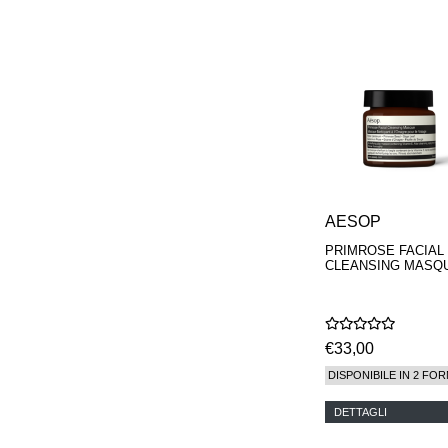
PARFUMEUR
LE LABO
MAISON CRIVELLI
MAISON FRANCIS
KURKDJIAN
MARC ANTOINE
BARROIS
MATIERE
PREMIERE
MEMO
MICHELE BERGMAN
MILLER HARRIS
AESOP
MIND GAMES
PRIMROSE FACIAL
NASOMATTO
CLEANSING MASQ
NISHANE
ODIN
ONE OF THOSE
ORTO PARISI
€33,00
PANTOMIME
PARLE MOI DE
DISPONIBILE IN 2 FOR
PARFUM
PEKJI
DETTAGLI
PENHALIGON'S
PERFUMER H