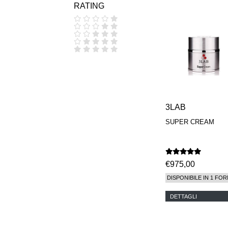
RATING
COOLA
CORPUS
D.S. & DURGA
DIPTYQUE
DR SEBAGH
EDITIONS DE
PARFUMS
FREDERIC MALLE
EDWARD BESS
ESCENTRIC
MOLECULES
3LAB
EX NIHILO
SUPER CREAM
GOUTAL
HEELEY
IIUVO
I'M GOLDEN
JO MALONE
€975,00
LONDON
DISPONIBILE IN 1 FOR
KEROSENE
KILIAN PARIS
DETTAGLI
LA MER
LANVIN
L'ARTISAN