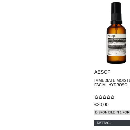
PHILIP B.
PIGMENTARIUM
REN
RENESSENCE
ROOK
ROSSANO
FERRETTI PARMA
SETCHU
SOURCE ADAGE NY
STEP ABOARD
SURRATT
TAMEEZ
TANGENT GC
AESOP
THE DIFFERENT
IMMEDIATE MOIST
COMPANY
FACIAL HYDROSOL
TINY ASSOCIATES
TOM FORD
UNIFROM
USLU AIRLINES
€20,00
VOTARY
DISPONIBILE IN 1 FOR
WESTMAN ATELIER
WOOT
DETTAGLI
YOHJI YAMAMOTO