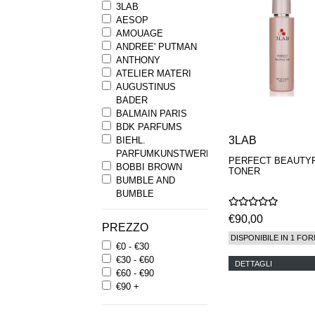
3LAB
AESOP
AMOUAGE
ANDREE' PUTMAN
ANTHONY
ATELIER MATERI
AUGUSTINUS
BADER
BALMAIN PARIS
BDK PARFUMS
3LAB
BIEHL.
PARFUMKUNSTWERKE
PERFECT BEAUTY
BOBBI BROWN
TONER
BUMBLE AND
BUMBLE
BYREDO
€90,00
BYRON PARFUMS
PREZZO
CARON
DISPONIBILE IN 1 FOR
€0 - €30
CHANTECAILLE
€30 - €60
COMME DES
DETTAGLI
€60 - €90
GARCONS
€90 +
PARFUMS
COMPTOIR SUD
PACIFIQUE