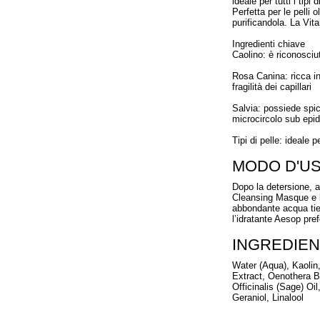
ideale per tutti i tip
Perfetta per le pelli 
purificandola. La Vit
Ingredienti chiave
Caolino: è riconosciut
Rosa Canina: ricca in
fragilità dei capillari
Salvia: possiede spicc
microcircolo sub epi
Tipi di pelle: ideale 
MODO D'U
Dopo la detersione, 
Cleansing Masque e l
abbondante acqua tiep
l’idratante Aesop pref
INGREDIEN
Water (Aqua), Kaolin
Extract, Oenothera Bi
Officinalis (Sage) Oil
Geraniol, Linalool