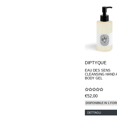
PARFUMEUR
LE LABO
MAISON CRIVELLI
MAISON FRANCIS
KURKDJIAN
MARC ANTOINE
BARROIS
MATIERE
PREMIERE
MEMO
MICHELE BERGMAN
MILLER HARRIS
MIND GAMES
DIPTYQUE
NASOMATTO
EAU DES SENS
NISHANE
CLEANSING HAND 
ODIN
BODY GEL
ONE OF THOSE
ORTO PARISI
PANTOMIME
€52,00
PARLE MOI DE
PARFUM
DISPONIBILE IN 1 FOR
PEKJI
PENHALIGON'S
DETTAGLI
PERFUMER H