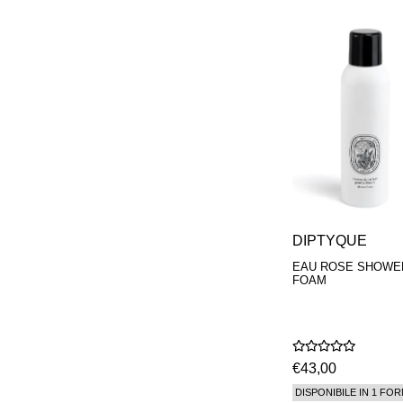
PHILIP B.
PIGMENTARIUM
REN
RENESSENCE
ROOK
ROSSANO
FERRETTI PARMA
SETCHU
SOURCE ADAGE NY
STEP ABOARD
SURRATT
TAMEEZ
TANGENT GC
THE DIFFERENT
DIPTYQUE
COMPANY
EAU ROSE SHOWE
TINY ASSOCIATES
FOAM
TOM FORD
UNIFROM
USLU AIRLINES
VOTARY
WESTMAN ATELIER
€43,00
WOOT
YOHJI YAMAMOTO
DISPONIBILE IN 1 FOR