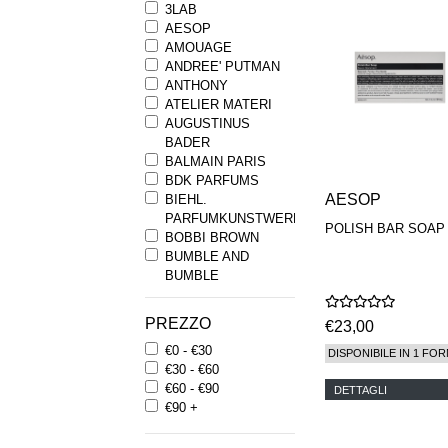
3LAB
AESOP
AMOUAGE
ANDREE' PUTMAN
ANTHONY
ATELIER MATERI
AUGUSTINUS
BADER
BALMAIN PARIS
BDK PARFUMS
AESOP
BIEHL.
PARFUMKUNSTWERKE
POLISH BAR SOAP
BOBBI BROWN
BUMBLE AND
BUMBLE
BYREDO
BYRON PARFUMS
PREZZO
€23,00
CARON
€0 - €30
CHANTECAILLE
DISPONIBILE IN 1 FOR
€30 - €60
COMME DES
€60 - €90
GARCONS
DETTAGLI
€90 +
PARFUMS
COMPTOIR SUD
PACIFIQUE