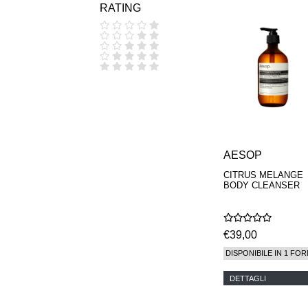
RATING
COOLA
CORPUS
D.S. & DURGA
DIPTYQUE
DR SEBAGH
EDITIONS DE
PARFUMS
FREDERIC MALLE
EDWARD BESS
ESCENTRIC
MOLECULES
AESOP
EX NIHILO
GOUTAL
CITRUS MELANGE
HEELEY
BODY CLEANSER
IIUVO
I'M GOLDEN
JO MALONE
LONDON
€39,00
KEROSENE
DISPONIBILE IN 1 FOR
KILIAN PARIS
LA MER
DETTAGLI
LANVIN
L'ARTISAN