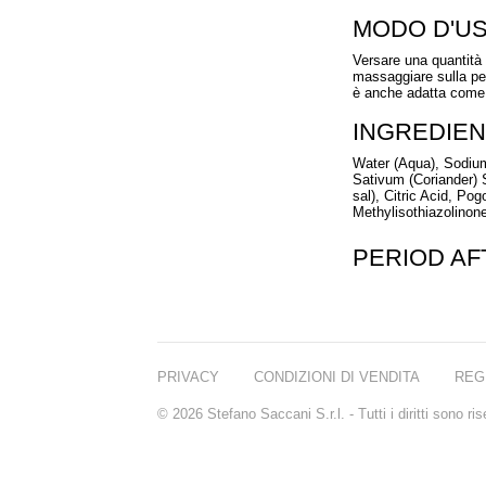
MODO D'U
Versare una quantità
massaggiare sulla pe
è anche adatta come 
INGREDIEN
Water (Aqua), Sodiu
Sativum (Coriander) S
sal), Citric Acid, Po
Methylisothiazolinone
PERIOD A
PRIVACY
CONDIZIONI DI VENDITA
REG
© 2026 Stefano Saccani S.r.l. - Tutti i diritti sono r