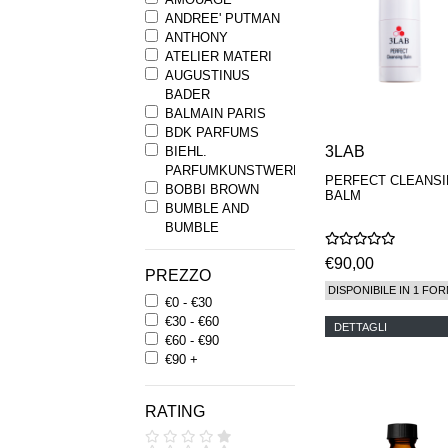
ANDREE' PUTMAN
ANTHONY
ATELIER MATERI
AUGUSTINUS
BADER
BALMAIN PARIS
BDK PARFUMS
3LAB
BIEHL.
PARFUMKUNSTWERKE
PERFECT CLEANS
BOBBI BROWN
BALM
BUMBLE AND
BUMBLE
BYREDO
€90,00
BYRON PARFUMS
PREZZO
CARON
DISPONIBILE IN 1 FOR
€0 - €30
CHANTECAILLE
€30 - €60
COMME DES
DETTAGLI
€60 - €90
GARCONS
€90 +
PARFUMS
COMPTOIR SUD
PACIFIQUE
RATING
COOLA
CORPUS