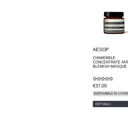
MAISON FRANCIS
KURKDJIAN
MARC ANTOINE
BARROIS
MATIERE
PREMIERE
MEMO
MICHELE BERGMAN
MILLER HARRIS
AESOP
MIND GAMES
CHAMOMILE
NASOMATTO
CONCENTRATE ANT
NISHANE
BLEMISH MASQUE
ODIN
ONE OF THOSE
ORTO PARISI
€37,00
PANTOMIME
PARLE MOI DE
DISPONIBILE IN 1 FOR
PARFUM
PEKJI
DETTAGLI
PENHALIGON'S
PERFUMER H
PHILIP B.
PIGMENTARIUM