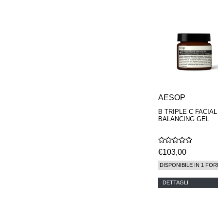
REN
RENESSENCE
ROOK
ROSSANO
FERRETTI PARMA
SETCHU
SOURCE ADAGE NY
STEP ABOARD
SURRATT
TAMEEZ
TANGENT GC
AESOP
THE DIFFERENT
B TRIPLE C FACIAL
COMPANY
BALANCING GEL
TINY ASSOCIATES
TOM FORD
UNIFROM
USLU AIRLINES
€103,00
VOTARY
DISPONIBILE IN 1 FOR
WESTMAN ATELIER
WOOT
DETTAGLI
YOHJI YAMAMOTO
PARFUMS