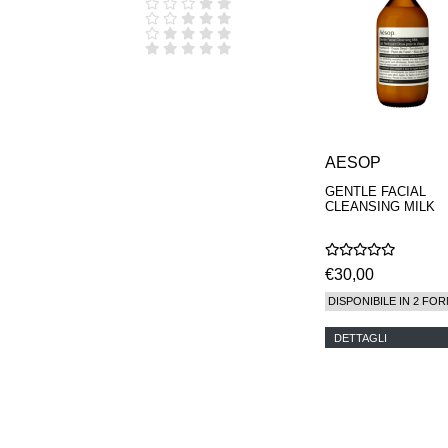
D.S. & DURGA
DIPTYQUE
DR SEBAGH
EDITIONS DE
PARFUMS
FREDERIC MALLE
EDWARD BESS
ESCENTRIC
MOLECULES
AESOP
EX NIHILO
GENTLE FACIAL
GOUTAL
CLEANSING MILK
HEELEY
IIUVO
I'M GOLDEN
JO MALONE
€30,00
LONDON
DISPONIBILE IN 2 FOR
KEROSENE
KILIAN PARIS
DETTAGLI
LA MER
LANVIN
L'ARTISAN
PARFUMEUR
LE LABO
MAISON CRIVELLI