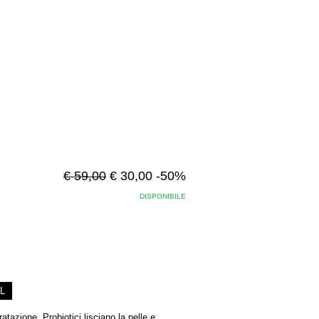
€ 59,00
€ 30,00 -50%
DISPONIBILE
L
ratazione. Probiotici lisciano la pelle e