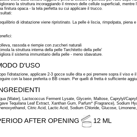
gliorano la struttura incoraggiando il rinnovo delle cellule superficiali, mentre l
a finitura opaca - la tela perfetta su cui applicare il trucco.
sultati:
equilibrio di idratazione viene ripristinato. La pelle è liscia, rimpolpata, piena
enefici:
olleva, rassoda e riempie con zuccheri naturali
imola la struttura interna della pelle 'l'architetto della pelle'
igliora il sistema immunitario della pelle - meno sbavature.
MODO D'USO
opo l'idratazione, applicare 2-3 gocce sulle dita e poi premere sopra il viso e 
eguire con la base preferita o BB cream. Per quelli di fretta è sufficiente aggiun
INGREDIENTI
qua (Water), Lactococcus Ferment Lysate, Glycerin, Maltose, Caprylyl/Capry
gave Tequilana Leaf Extract, Xanthan Gum, Parfum* (Fragrance), Sodium Hy
henoxyethanol, Citric Acid, Lactic Acid, Sodium Chloride, Glucose, Limonene,
PERIOD AFTER OPENING
12 ML