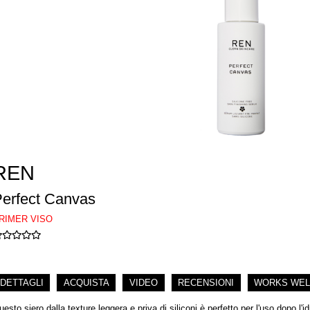
REN
erfect Canvas
RIMER VISO
DETTAGLI
ACQUISTA
VIDEO
RECENSIONI
WORKS WEL
esto siero dalla texture leggera e priva di siliconi è perfetto per l'uso dopo l'id