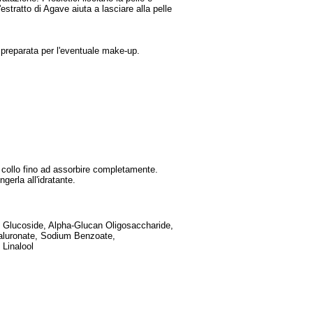
'estratto di Agave aiuta a lasciare alla pelle
 e preparata per l'eventuale make-up.
il collo fino ad assorbire completamente.
gerla all'idratante.
l Glucoside, Alpha-Glucan Oligosaccharide,
aluronate, Sodium Benzoate,
 Linalool