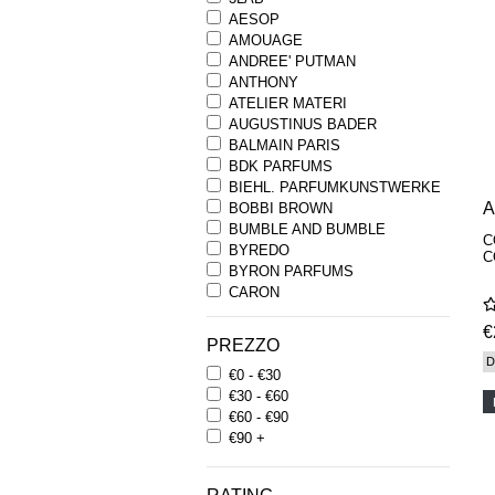
AESOP
AMOUAGE
ANDREE' PUTMAN
ANTHONY
ATELIER MATERI
AUGUSTINUS BADER
BALMAIN PARIS
BDK PARFUMS
BIEHL. PARFUMKUNSTWERKE
BOBBI BROWN
BUMBLE AND BUMBLE
C
BYREDO
C
BYRON PARFUMS
CARON
CHANTECAILLE
€
COMME DES GARCONS
PREZZO
PARFUMS
D
€0 - €30
COMPTOIR SUD PACIFIQUE
€30 - €60
COOLA
€60 - €90
CORPUS
€90 +
D.S. & DURGA
DIPTYQUE
DR SEBAGH