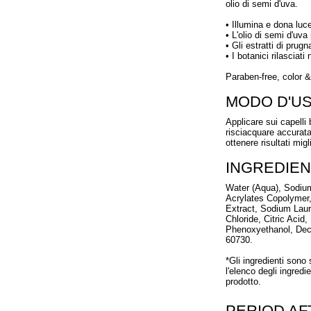
olio di semi d'uva.
• Illumina e dona luce
• L'olio di semi d'uva
• Gli estratti di prug
• I botanici rilascia
Paraben-free, color &
MODO D'U
Applicare sui capelli
risciacquare accurat
ottenere risultati migli
INGREDIEN
Water (Aqua), Sodium
Acrylates Copolymer,
Extract, Sodium Lau
Chloride, Citric Acid
Phenoxyethanol, Decy
60730.
*Gli ingredienti sono
l'elenco degli ingredi
prodotto.
PERIOD A