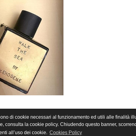
gono di cookie necessari al funzionamento ed utili alle finalità il
REGISTRATI
ACCEDI
kie, consulta la cookie policy. Chiudendo questo banner, scorre
i sono riservati - P.IVA 02897850349 - by
Immagica & Partner
nti all’uso dei cookie.
Cookies Policy