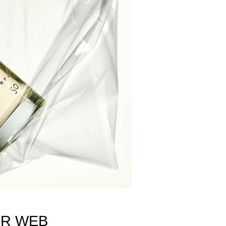
Next
OR WEB