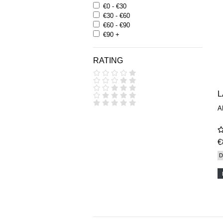
€0 - €30
€30 - €60
€60 - €90
€90 +
RATING
L
A
€
D