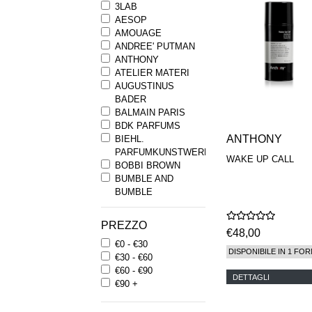
3LAB
AESOP
AMOUAGE
ANDREE' PUTMAN
ANTHONY
ATELIER MATERI
AUGUSTINUS
BADER
BALMAIN PARIS
BDK PARFUMS
ANTHONY
BIEHL.
PARFUMKUNSTWERKE
WAKE UP CALL
BOBBI BROWN
BUMBLE AND
BUMBLE
BYREDO
BYRON PARFUMS
PREZZO
CARON
€48,00
€0 - €30
CHANTECAILLE
DISPONIBILE IN 1 FOR
€30 - €60
COMME DES
€60 - €90
GARCONS
DETTAGLI
€90 +
PARFUMS
COMPTOIR SUD
PACIFIQUE