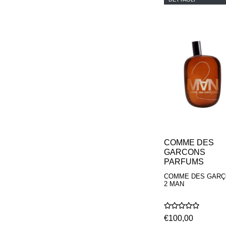
PARFUMEUR
LE LABO
MAISON CRIVELLI
MAISON FRANCIS
KURKDJIAN
MARC ANTOINE
BARROIS
MATIERE
PREMIERE
MEMO
MICHELE BERGMAN
MILLER HARRIS
MIND GAMES
NASOMATTO
NISHANE
COMME DES
ODIN
GARCONS
ONE OF THOSE
PARFUMS
ORTO PARISI
PANTOMIME
COMME DES GAR
2 MAN
PARLE MOI DE
PARFUM
PEKJI
PENHALIGON'S
€100,00
PERFUMER H