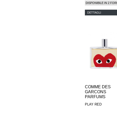
DISPONIBILE IN 2 FOR
PHILIP B.
PIGMENTARIUM
DETTAGLI
REN
RENESSENCE
ROOK
ROSSANO
FERRETTI PARMA
SETCHU
SOURCE ADAGE NY
STEP ABOARD
SURRATT
TAMEEZ
TANGENT GC
THE DIFFERENT
COMPANY
TINY ASSOCIATES
TOM FORD
COMME DES
UNIFROM
GARCONS
USLU AIRLINES
PARFUMS
VOTARY
WESTMAN ATELIER
PLAY RED
WOOT
YOHJI YAMAMOTO