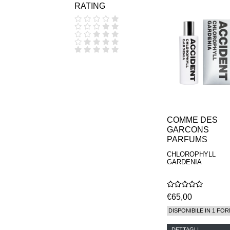
RATING
COOLA
CORPUS
D.S. & DURGA
DIPTYQUE
DR SEBAGH
EDITIONS DE
PARFUMS
FREDERIC MALLE
EDWARD BESS
ESCENTRIC
MOLECULES
EX NIHILO
COMME DES
GOUTAL
GARCONS
HEELEY
PARFUMS
IIUVO
CHLOROPHYLL
I'M GOLDEN
GARDENIA
JO MALONE
LONDON
KEROSENE
KILIAN PARIS
€65,00
LA MER
DISPONIBILE IN 1 FOR
LANVIN
L'ARTISAN
DETTAGLI