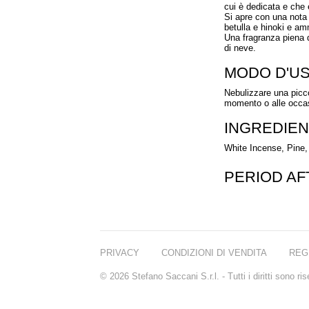
cui è dedicata e che è
Si apre con una nota 
betulla e hinoki e amm
Una fragranza piena d
di neve.
MODO D'U
Nebulizzare una picco
momento o alle occas
INGREDIEN
White Incense, Pine,
PERIOD A
PRIVACY
CONDIZIONI DI VENDITA
REG
© 2026 Stefano Saccani S.r.l. - Tutti i diritti sono r