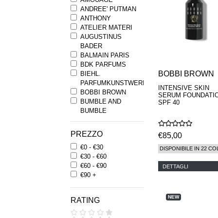
ANDREE' PUTMAN
ANTHONY
ATELIER MATERI
AUGUSTINUS
BADER
BALMAIN PARIS
BDK PARFUMS
BOBBI BROWN
BIEHL.
PARFUMKUNSTWERKE
INTENSIVE SKIN
BOBBI BROWN
SERUM FOUNDATI
BUMBLE AND
SPF 40
BUMBLE
BYREDO
BYRON PARFUMS
PREZZO
€85,00
CARON
€0 - €30
CHANTECAILLE
DISPONIBILE IN 22 CO
€30 - €60
COMME DES
€60 - €90
GARCONS
DETTAGLI
€90 +
PARFUMS
COMPTOIR SUD
PACIFIQUE
NEW
RATING
COOLA
CORPUS