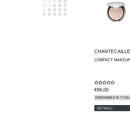
D.S. & DURGA
DIPTYQUE
DR SEBAGH
EDITIONS DE
PARFUMS
FREDERIC MALLE
EDWARD BESS
ESCENTRIC
MOLECULES
CHANTECAILL
EX NIHILO
GOUTAL
COMPACT MAKEU
HEELEY
IIUVO
I'M GOLDEN
JO MALONE
LONDON
€86,00
KEROSENE
KILIAN PARIS
DISPONIBILE IN 7 COL
LA MER
LANVIN
DETTAGLI
L'ARTISAN
PARFUMEUR
LE LABO
MAISON CRIVELLI