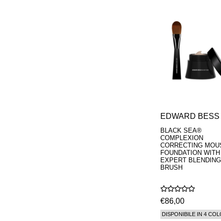
REN
RENESSENCE
ROOK
ROSSANO
FERRETTI PARMA
SETCHU
SOURCE ADAGE NY
STEP ABOARD
SURRATT
TAMEEZ
TANGENT GC
THE DIFFERENT
COMPANY
EDWARD BESS
TINY ASSOCIATES
BLACK SEA®
TOM FORD
COMPLEXION
UNIFROM
CORRECTING MOU
USLU AIRLINES
FOUNDATION WITH
EXPERT BLENDING
VOTARY
BRUSH
WESTMAN ATELIER
WOOT
YOHJI YAMAMOTO
PARFUMS
€86,00
DISPONIBILE IN 4 COL