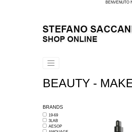
BENVENUTO NE
BEAUTY - MAKEU
BRANDS
19-69
3LAB
AESOP
AMOUAGE