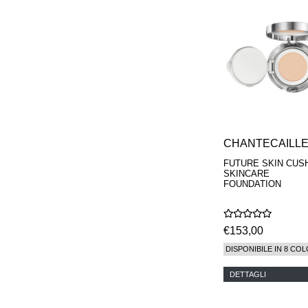
MAISON FRANCIS
KURKDJIAN
MARC ANTOINE
BARROIS
MATIERE
PREMIERE
MEMO
MICHELE BERGMAN
MILLER HARRIS
MIND GAMES
NASOMATTO
CHANTECAILL
NISHANE
FUTURE SKIN CUS
ODIN
SKINCARE
ONE OF THOSE
FOUNDATION
ORTO PARISI
PANTOMIME
PARLE MOI DE
€153,00
PARFUM
PEKJI
DISPONIBILE IN 8 COL
PENHALIGON'S
PERFUMER H
DETTAGLI
PHILIP B.
PIGMENTARIUM