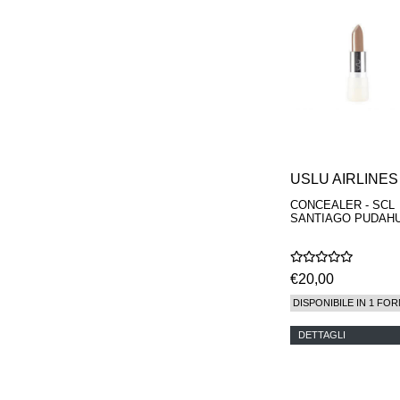
REN
RENESSENCE
ROOK
ROSSANO
FERRETTI PARMA
SETCHU
SOURCE ADAGE NY
STEP ABOARD
SURRATT
TAMEEZ
TANGENT GC
USLU AIRLINES
THE DIFFERENT
CONCEALER - SCL
COMPANY
SANTIAGO PUDAH
TINY ASSOCIATES
TOM FORD
UNIFROM
USLU AIRLINES
€20,00
VOTARY
DISPONIBILE IN 1 FOR
WESTMAN ATELIER
WOOT
DETTAGLI
YOHJI YAMAMOTO
PARFUMS