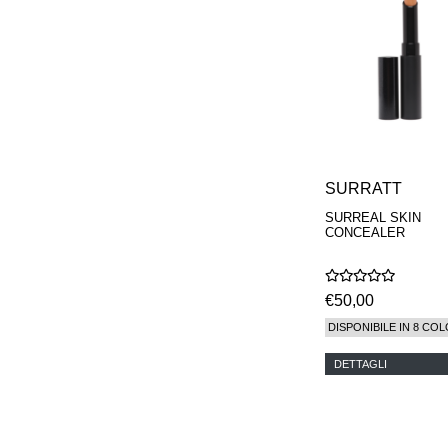
MAISON FRANCIS
KURKDJIAN
MARC ANTOINE
BARROIS
MATIERE
PREMIERE
MEMO
MICHELE BERGMAN
MILLER HARRIS
MIND GAMES
SURRATT
NASOMATTO
SURREAL SKIN
NISHANE
CONCEALER
ODIN
ONE OF THOSE
ORTO PARISI
€50,00
PANTOMIME
PARLE MOI DE
DISPONIBILE IN 8 COL
PARFUM
PEKJI
DETTAGLI
PENHALIGON'S
PERFUMER H
PHILIP B.
PIGMENTARIUM