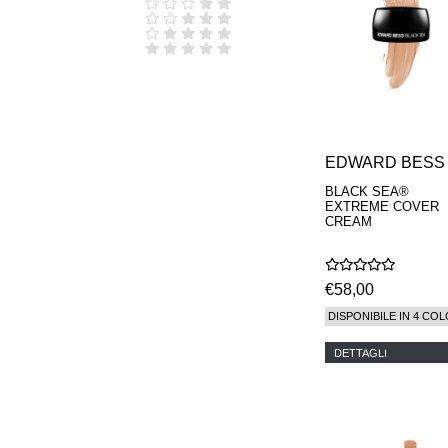
D.S. & DURGA
DIPTYQUE
DR SEBAGH
EDITIONS DE
PARFUMS
FREDERIC MALLE
EDWARD BESS
ESCENTRIC
MOLECULES
EDWARD BESS
EX NIHILO
BLACK SEA®
GOUTAL
EXTREME COVER
HEELEY
CREAM
IIUVO
I'M GOLDEN
JO MALONE
€58,00
LONDON
KEROSENE
DISPONIBILE IN 4 COL
KILIAN PARIS
LA MER
DETTAGLI
LANVIN
L'ARTISAN
PARFUMEUR
LE LABO
MAISON CRIVELLI