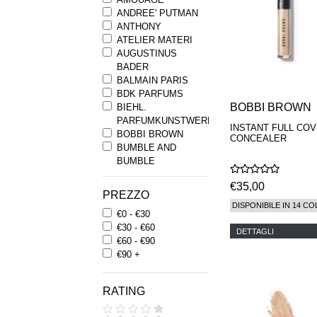
ANDREE' PUTMAN
ANTHONY
ATELIER MATERI
AUGUSTINUS
BADER
BALMAIN PARIS
BDK PARFUMS
BOBBI BROWN
BIEHL.
PARFUMKUNSTWERKE
INSTANT FULL CO
BOBBI BROWN
CONCEALER
BUMBLE AND
BUMBLE
BYREDO
€35,00
BYRON PARFUMS
PREZZO
CARON
DISPONIBILE IN 14 CO
€0 - €30
CHANTECAILLE
€30 - €60
COMME DES
DETTAGLI
€60 - €90
GARCONS
€90 +
PARFUMS
COMPTOIR SUD
PACIFIQUE
RATING
COOLA
CORPUS