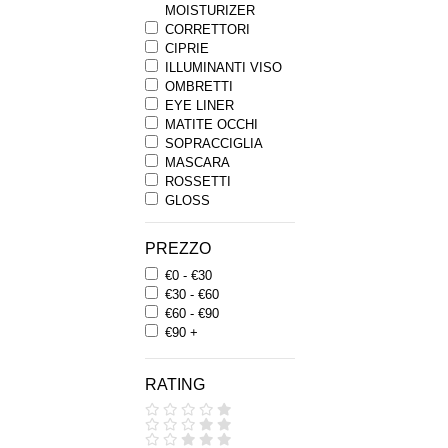
MOISTURIZER
CORRETTORI
CIPRIE
ILLUMINANTI VISO
OMBRETTI
EYE LINER
MATITE OCCHI
SOPRACCIGLIA
MASCARA
ROSSETTI
GLOSS
MATITE LABBRA
FARD
PREZZO
BRONZERS
€0 - €30
MINERAL MAKE UP
€30 - €60
COLLECTION
€60 - €90
PENNELLI PER
€90 +
LABBRA
PENNELLI PER
POLVERI
RATING
PENNELLI PER
OCCHI
APPLICATORI
ACESSORI