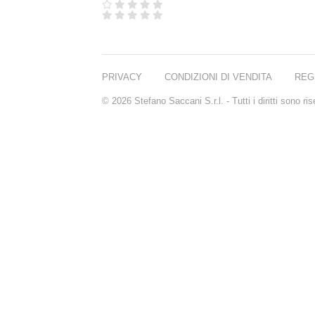
RIMOZIONE
TRUCCO
DETERGENTI VISO
TONICI VISO
PEELING VISO
PRIVACY
CONDIZIONI DI VENDITA
REG
IDRATANTI VISO
SIERI VISO
© 2026 Stefano Saccani S.r.l. - Tutti i diritti sono r
TRATTAMENTI
CONTORNO OCCHI
TRATTAMENTI
LABBRA
DOCCIASCHIUMA
BAGNOSCHIUMA
SCUB CORPO
CREME CORPO
CREME MANI
EAU DE TOILETTE
EAU DE PARFUM