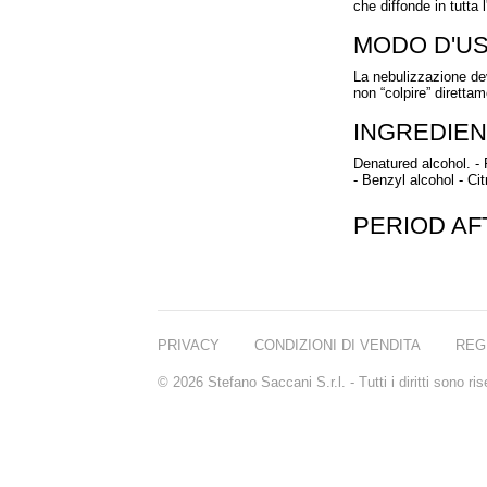
che diffonde in tutta 
MODO D'U
La nebulizzazione dev
non “colpire” direttam
INGREDIEN
Denatured alcohol. - 
- Benzyl alcohol - Cit
PERIOD A
PRIVACY
CONDIZIONI DI VENDITA
REG
© 2026 Stefano Saccani S.r.l. - Tutti i diritti sono r