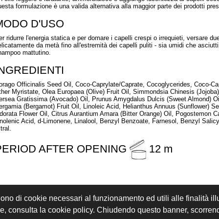
uesta formulazione è una valida alternativa alla maggior parte dei prodotti pre
MODO D'USO
r ridurre l'energia statica e per domare i capelli crespi o irrequieti, versare du
licatamente da metà fino all'estremità dei capelli puliti - sia umidi che asciutti
hampoo mattutino.
INGREDIENTI
orago Officinalis Seed Oil, Coco-Caprylate/Caprate, Cocoglycerides, Coco-Ca
ther Myristate, Olea Europaea (Olive) Fruit Oil, Simmondsia Chinesis (Jojoba) 
ersea Gratissima (Avocado) Oil, Prunus Amygdalus Dulcis (Sweet Almond) Oil,
ergamia (Bergamot) Fruit Oil, Linoleic Acid, Helianthus Annuus (Sunflower) S
dorata Flower Oil, Citrus Aurantium Amara (Bitter Orange) Oil, Pogostemon Ca
inolenic Acid, d-Limonene, Linalool, Benzyl Benzoate, Farnesol, Benzyl Salicy
tral.
PERIOD AFTER OPENING
12 m
gono di cookie necessari al funzionamento ed utili alle finalità il
REGISTRATI
ACCEDI
kie, consulta la cookie policy. Chiudendo questo banner, scorre