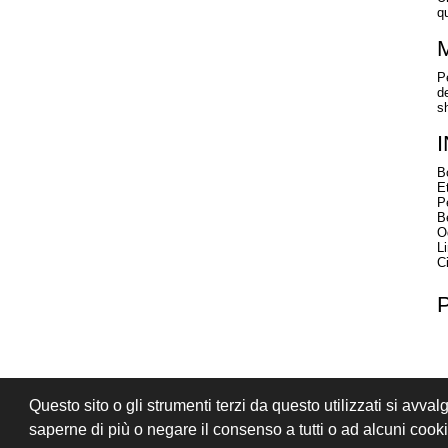
q
Pe
de
s
B
E
P
B
O
L
Ci
Questo sito o gli strumenti terzi da questo utilizzati si avval
PRIVACY
CONDIZIONI DI VENDITA
saperne di più o negare il consenso a tutti o ad alcuni coo