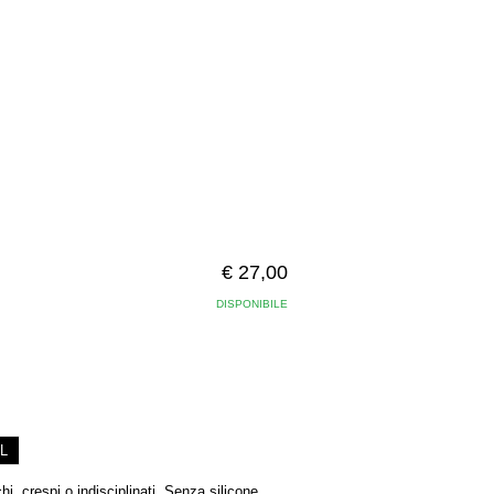
€ 27,00
DISPONIBILE
L
, crespi o indisciplinati. Senza silicone,