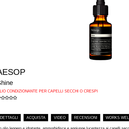
AESOP
Shine
LIO CONDIZIONANTE PER CAPELLI SECCHI O CRESPI
DETTAGLI
ACQUISTA
VIDEO
RECENSIONI
WORKS WEL
n olio leggero e idratante, ammorbidisce e aggiunge lucentezza ai capelli secchi