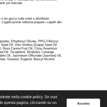
senti sul mercato.
e o tre gocce sulle mani e distribuire
. L'applicazione notturna prepara i capelli allo
prylate, Ethylhexyl Olivate, PPG-3 Benzyl
Seed Oil, Vitis Vinifera (Grape) Seed Oil,
 Rosa Canina Fruit Oil, Citrus Aurantium
eed Oil, Tocopherol, Bisabolol, Cananga
blin Oil, Jasminium Officinale (Jasmine) Oil,
late, Geraniol, Eugenol, Benzyl Alcohol,
lustrate nella cookie policy. Se vuoi
ndo questa pagina, cliccando su un
Accetto