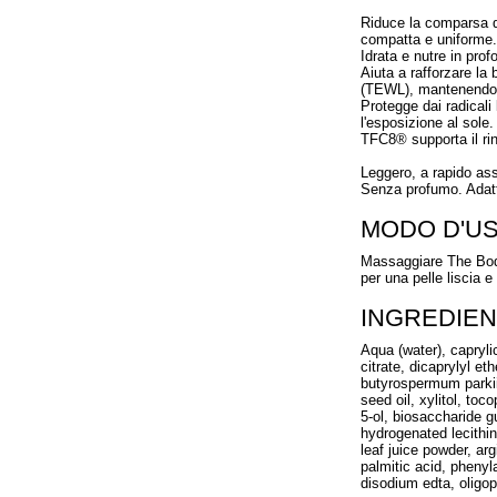
Riduce la comparsa di
compatta e uniforme.
Idrata e nutre in pro
Aiuta a rafforzare la
(TEWL), mantenendo l
Protegge dai radicali 
l'esposizione al sole.
TFC8® supporta il rin
Leggero, a rapido ass
Senza profumo. Adatto 
MODO D'U
Massaggiare The Body 
per una pelle liscia e 
INGREDIEN
Aqua (water), caprylic
citrate, dicaprylyl et
butyrospermum parkii 
seed oil, xylitol, to
5-ol, biosaccharide g
hydrogenated lecithin
leaf juice powder, ar
palmitic acid, phenyl
disodium edta, oligo