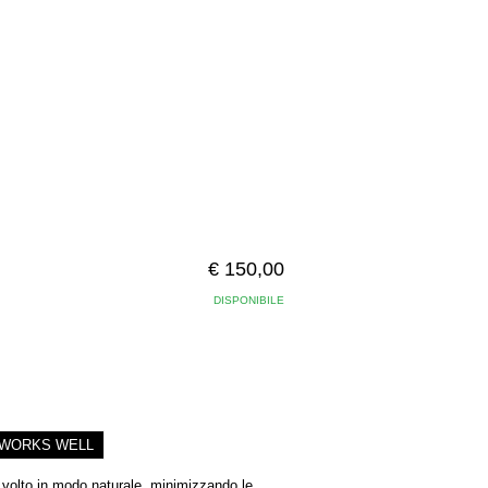
€ 150,00
DISPONIBILE
WORKS WELL
 volto in modo naturale, minimizzando le