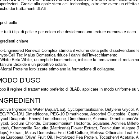
mperfezioni. Grazie alla apple stem cell technology, oltre che avere un effetto co
ipiche dei trattamenti 3LAB.
pi di pelle
er tutti i tipi di pelle e per coloro che desiderano una texture cremosa e ricca.
ngredienti chiave
io-Engineered Renewal Complex stimola il volume della pelle dissolvendone l
hyto-Cell Tec Malus Domestica riduce i danni dell’invecchiamento
-White Beta White, un peptide biomimetico, inibisce la formazione di melanina
itanium Dioxide è un protettivo solare.
-Mortal Proteine idrolizzate stimolano la formazione di collagene.
MODO D'USO
opo il regime di trattamento preferito di 3LAB, applicare in modo uniforme su v
INGREDIENTI
nactive Ingredients Water (Aqua/Eau), Cyclopentasiloxane, Butylene Glycol, 
EG/PPG-10/1 Dimethicone, PEG-10 Dimethicone, Ascorbyl Glucoside, Capryly
lycol Dicaprate, Phenyl Trimethicone, Dimethicone, Alumina, Dimethicone/Vi
lycol, Sodium Chloride, Disteardimonium Hectorite, Squalane, Achillea Millef
utter), Chamomilla Recutita (Matricaria) Flower Extract, Foeniculum Vulgare (
Hops) Extract, Malus Domestica Fruit Cell Culture, Melissa Officinalis Leaf Ex
lea Europaea (Olive) Fruit Oil, Hydrolyzed Pea Protein, Tocopheryl Acetate, 