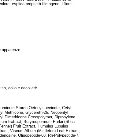
lore, esplica proprietà filmogene, liftanti,
e apparenze.
.
iso, collo e decolletè.
Aluminum Starch Octenylsuccinate, Cetyl
l Methicone, Glycereth-26, Neopentyl
nyl Dimethicone Crosspolymer, Dipropylene
olium Extract, Butyrospermum Parkii (Shea
Fennel) Fruit Extract, Humulus Lupulus
tract, Viscum Album (Mistletoe) Leaf Extract,
Adenosine, Oligopeptide-68, Rh-Polypeptide-7,