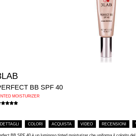
3LAB
PERFECT BB SPF 40
INTED MOISTURIZER
DETTAGLI
COLORI
ACQUISTA
VIDEO
RECENSIONI
erfect BB SPF 40 è un luminoso tinted moisturizer che uniforma il colorito del