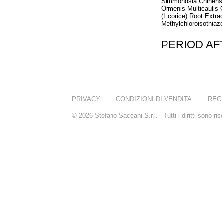
Simmondsia Chinensis
Ormenis Multicaulis O
(Licorice) Root Extr
Methylchloroisothiazo
PERIOD A
PRIVACY
CONDIZIONI DI VENDITA
REG
© 2026 Stefano Saccani S.r.l. - Tutti i diritti sono r