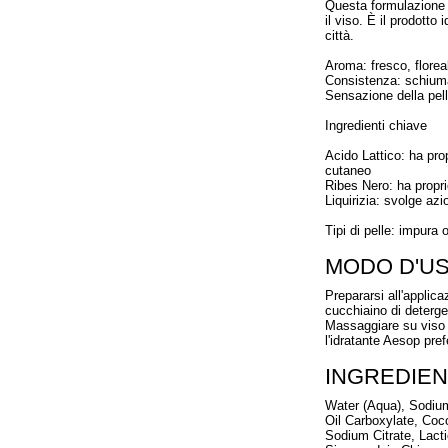
Questa formulazione n
il viso. È il prodotto
città.
Aroma: fresco, florea
Consistenza: schium
Sensazione della pell
Ingredienti chiave
Acido Lattico: ha pro
cutaneo
Ribes Nero: ha propri
Liquirizia: svolge azi
Tipi di pelle: impura
MODO D'U
Prepararsi all'applica
cucchiaino di deterg
Massaggiare su viso e
l'idratante Aesop prefe
INGREDIEN
Water (Aqua), Sodium
Oil Carboxylate, Coc
Sodium Citrate, Lacti