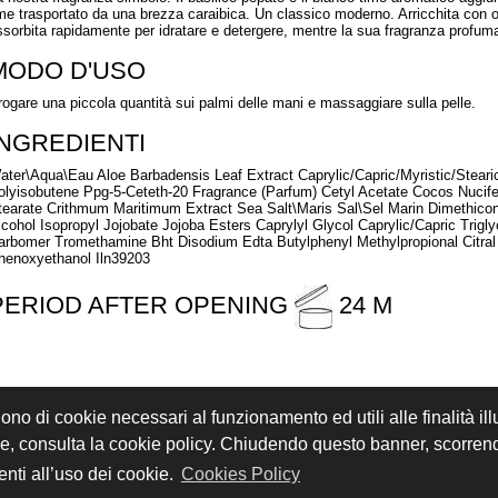
ime trasportato da una brezza caraibica. Un classico moderno. Arricchita con 
ssorbita rapidamente per idratare e detergere, mentre la sua fragranza profuma
MODO D'USO
rogare una piccola quantità sui palmi delle mani e massaggiare sulla pelle.
INGREDIENTI
ater\Aqua\Eau Aloe Barbadensis Leaf Extract Caprylic/Capric/Myristic/Steari
olyisobutene Ppg-5-Ceteth-20 Fragrance (Parfum) Cetyl Acetate Cocos Nucife
tearate Crithmum Maritimum Extract Sea Salt\Maris Sal\Sel Marin Dimethicon
lcohol Isopropyl Jojobate Jojoba Esters Caprylyl Glycol Caprylic/Capric Trig
arbomer Tromethamine Bht Disodium Edta Butylphenyl Methylpropional Citral L
henoxyethanol Iln39203
PERIOD AFTER OPENING
24 M
gono di cookie necessari al funzionamento ed utili alle finalità il
REGISTRATI
ACCEDI
kie, consulta la cookie policy. Chiudendo questo banner, scorre
i sono riservati - P.IVA 02897850349 - by
Immagica & Partner
nti all’uso dei cookie.
Cookies Policy