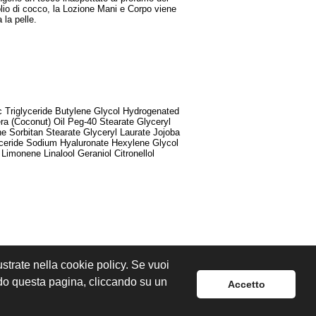
olio di cocco, la Lozione Mani e Corpo viene
 la pelle.
c Triglyceride Butylene Glycol Hydrogenated
ra (Coconut) Oil Peg-40 Stearate Glyceryl
e Sorbitan Stearate Glyceryl Laurate Jojoba
lyceride Sodium Hyaluronate Hexylene Glycol
imonene Linalool Geraniol Citronellol
lustrate nella cookie policy. Se vuoi
ndo questa pagina, cliccando su un
Accetto