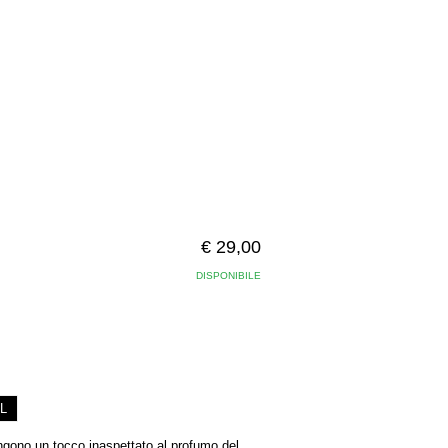
€ 29,00
DISPONIBILE
L
ungono un tocco inaspettato al profumo del