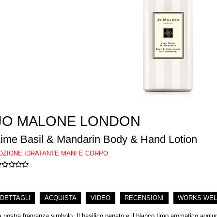
JO MALONE LONDON
ime Basil & Mandarin Body & Hand Lotion
OZIONE IDRATANTE MANI E CORPO
DETTAGLI
ACQUISTA
VIDEO
RECENSIONI
WORKS WEL
a nostra fragranza simbolo. Il basilico pepato e il bianco timo aromatico aggi