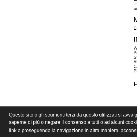
l
a
E
W
P
S
A
C
P
Questo sito o gli strumenti terzi da questo utilizzati si avval
PRIVACY
CONDIZIONI DI VENDITA
saperne di più o negare il consenso a tutti o ad alcuni coo
© 2026 Stefano Saccani S.r.l. - Tutti i diritt
link o proseguendo la navigazione in altra maniera, acconse