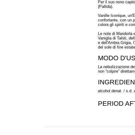
Per il suo nono capit
(Pallida).
Vanille Iconique, un'
confortante, con un p
colora gli spiriti e c
Le note di Mandorla e
Vaniglia di Tahiti, d
e dell'Ambra Grigia, l
del sole di fine esta
MODO D'U
La nebulizzazione dev
non “colpire” direttam
INGREDIEN
alcohol denat. / s.d.
PERIOD A