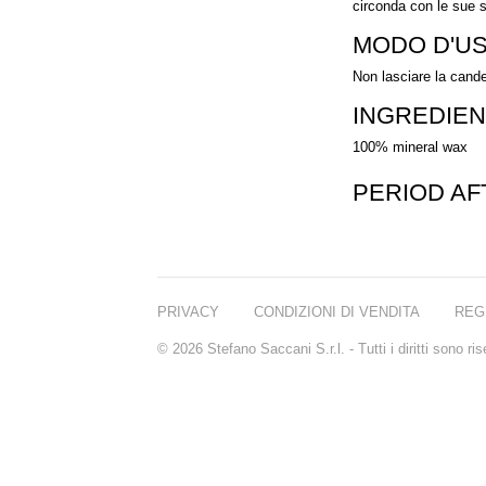
circonda con le sue s
MODO D'U
Non lasciare la cand
INGREDIEN
100% mineral wax
PERIOD A
PRIVACY
CONDIZIONI DI VENDITA
REG
© 2026 Stefano Saccani S.r.l. - Tutti i diritti sono r