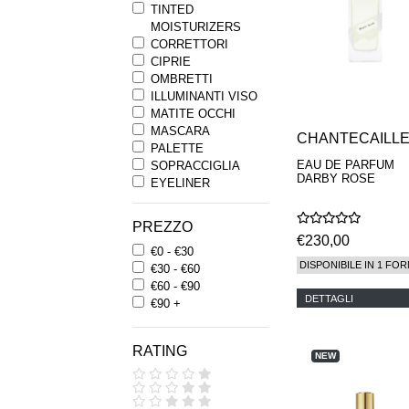
TINTED
MOISTURIZERS
CORRETTORI
CIPRIE
OMBRETTI
ILLUMINANTI VISO
MATITE OCCHI
MASCARA
CHANTECAILL
PALETTE
EAU DE PARFUM
SOPRACCIGLIA
DARBY ROSE
EYELINER
ROSSETTI
GLOSS LABBRA
PREZZO
MATITE LABBRA
€230,00
€0 - €30
FARD
DISPONIBILE IN 1 FOR
€30 - €60
PENNELLI
€60 - €90
ACCESSORI
DETTAGLI
€90 +
STRUCCANTI OCCHI
DETERGENTI VISO
TONICI VISO
RATING
ESFOLIANTI
NEW
MASCHERE VISO
SIERI VISO
CREME VISO