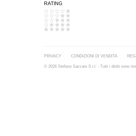
RATING
COOLA
CORPUS
D.S. & DURGA
DIPTYQUE
DR SEBAGH
EDITIONS DE
PARFUMS
FREDERIC MALLE
EDWARD BESS
PRIVACY
CONDIZIONI DI VENDITA
REG
ESCENTRIC
MOLECULES
© 2026 Stefano Saccani S.r.l. - Tutti i diritti sono r
EX NIHILO
GOUTAL
HEELEY
IIUVO
I'M GOLDEN
JO MALONE
LONDON
KEROSENE
KILIAN PARIS
LA MER
LANVIN
L'ARTISAN