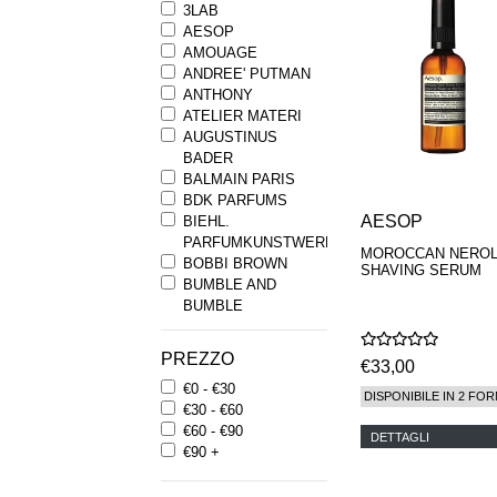
3LAB
AESOP
AMOUAGE
ANDREE' PUTMAN
ANTHONY
ATELIER MATERI
AUGUSTINUS
BADER
BALMAIN PARIS
BDK PARFUMS
AESOP
BIEHL.
PARFUMKUNSTWERKE
MOROCCAN NEROL
BOBBI BROWN
SHAVING SERUM
BUMBLE AND
BUMBLE
BYREDO
BYRON PARFUMS
PREZZO
€33,00
CARON
€0 - €30
CHANTECAILLE
DISPONIBILE IN 2 FOR
€30 - €60
COMME DES
€60 - €90
GARCONS
DETTAGLI
€90 +
PARFUMS
COMPTOIR SUD
PACIFIQUE