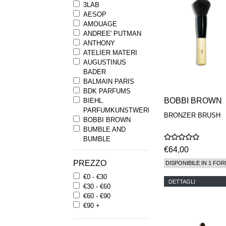
3LAB
AESOP
AMOUAGE
ANDREE' PUTMAN
ANTHONY
ATELIER MATERI
AUGUSTINUS
BADER
BALMAIN PARIS
BDK PARFUMS
BOBBI BROWN
BIEHL.
PARFUMKUNSTWERKE
BRONZER BRUSH
BOBBI BROWN
BUMBLE AND
BUMBLE
BYREDO
€64,00
BYRON PARFUMS
PREZZO
DISPONIBILE IN 1 FOR
CARON
€0 - €30
CHANTECAILLE
DETTAGLI
€30 - €60
COMME DES
€60 - €90
GARCONS
€90 +
PARFUMS
COMPTOIR SUD
PACIFIQUE