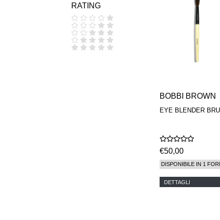
RATING
COOLA
CORPUS
D.S. & DURGA
DIPTYQUE
DR SEBAGH
EDITIONS DE
PARFUMS
FREDERIC MALLE
EDWARD BESS
ESCENTRIC
BOBBI BROWN
MOLECULES
EYE BLENDER BR
EX NIHILO
GOUTAL
HEELEY
IIUVO
I'M GOLDEN
€50,00
JO MALONE
DISPONIBILE IN 1 FOR
LONDON
KEROSENE
DETTAGLI
KILIAN PARIS
LA MER
LANVIN
L'ARTISAN