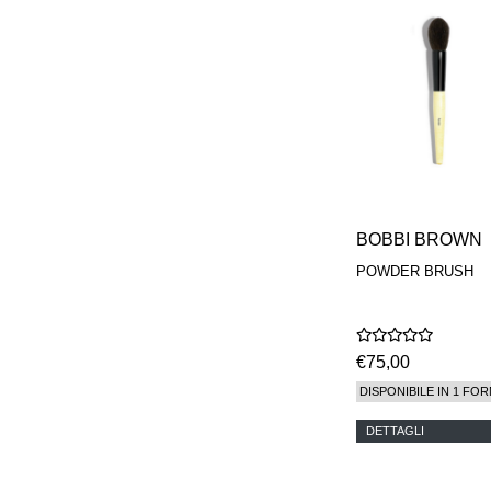
PHILIP B.
PIGMENTARIUM
REN
RENESSENCE
ROOK
ROSSANO
FERRETTI PARMA
SETCHU
SOURCE ADAGE NY
STEP ABOARD
SURRATT
BOBBI BROWN
TAMEEZ
TANGENT GC
POWDER BRUSH
THE DIFFERENT
COMPANY
TINY ASSOCIATES
TOM FORD
€75,00
UNIFROM
USLU AIRLINES
DISPONIBILE IN 1 FOR
VOTARY
WESTMAN ATELIER
DETTAGLI
WOOT
YOHJI YAMAMOTO