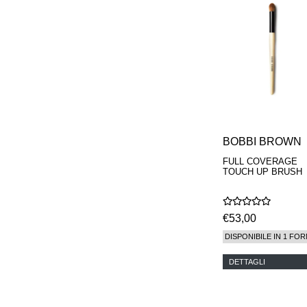
PARFUMEUR
LE LABO
MAISON CRIVELLI
MAISON FRANCIS
KURKDJIAN
MARC ANTOINE
BARROIS
MATIERE
PREMIERE
MEMO
MICHELE BERGMAN
BOBBI BROWN
MILLER HARRIS
MIND GAMES
FULL COVERAGE
TOUCH UP BRUSH
NASOMATTO
NISHANE
ODIN
ONE OF THOSE
€53,00
ORTO PARISI
DISPONIBILE IN 1 FOR
PANTOMIME
PARLE MOI DE
DETTAGLI
PARFUM
PEKJI
PENHALIGON'S
PERFUMER H