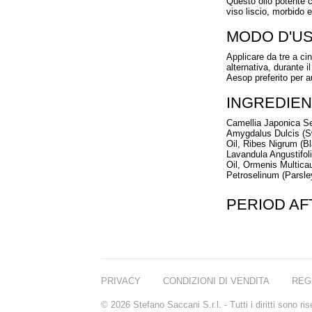
Questo olio potente c
viso liscio, morbido e
MODO D'U
Applicare da tre a cin
alternativa, durante i
Aesop preferito per a
INGREDIEN
Camellia Japonica Se
Amygdalus Dulcis (Sw
Oil, Ribes Nigrum (Bl
Lavandula Angustifol
Oil, Ormenis Multicau
Petroselinum (Parsle
PERIOD A
PRIVACY
CONDIZIONI DI VENDITA
REG
© 2026 Stefano Saccani S.r.l. - Tutti i diritti sono r