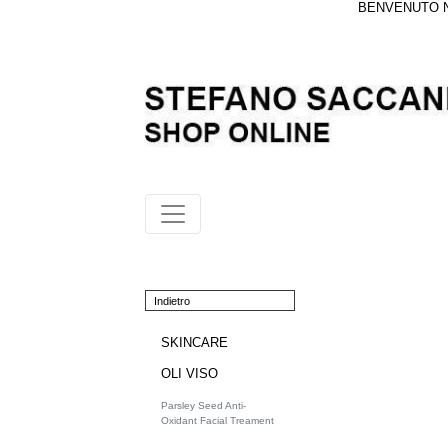
BENVENUTO NE
Indietro
SKINCARE
OLI VISO
Parsley Seed Anti-
Oxidant Facial Treament