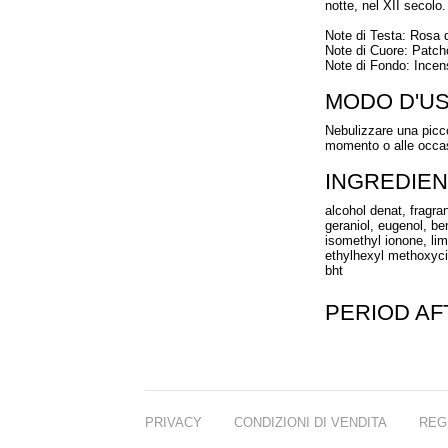
notte, nel XII secolo.
Note di Testa: Rosa 
Note di Cuore: Patch
Note di Fondo: Incens
MODO D'U
Nebulizzare una picco
momento o alle occas
INGREDIEN
alcohol denat, fragran
geraniol, eugenol, be
isomethyl ionone, lim
ethylhexyl methoxyci
bht
PERIOD A
PRIVACY
CONDIZIONI DI VENDITA
REG