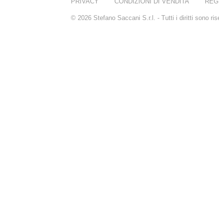
PRIVACY
CONDIZIONI DI VENDITA
REG
© 2026 Stefano Saccani S.r.l. - Tutti i diritti sono r