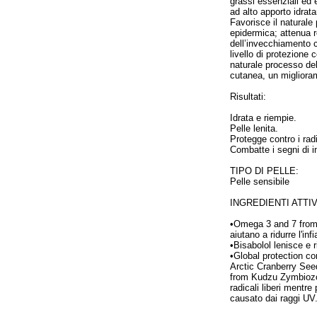
grassi essenziali ed e
ad alto apporto idrat
Favorisce il naturale 
epidermica; attenua ro
dell’invecchiamento 
livello di protezione 
naturale processo dell
cutanea, un miglioram
Risultati:
Idrata e riempie.
Pelle lenita.
Protegge contro i radi
Combatte i segni di 
TIPO DI PELLE:
Pelle sensibile
INGREDIENTI ATTIV
•Omega 3 and 7 from 
aiutano a ridurre l'inf
•Bisabolol lenisce e r
•Global protection c
Arctic Cranberry Se
from Kudzu Zymbiozom
radicali liberi mentr
causato dai raggi UV