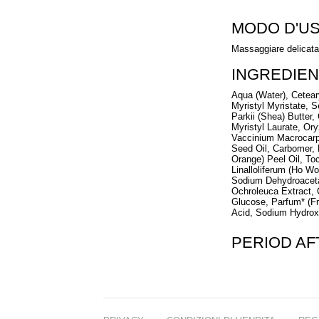
MODO D'U
Massaggiare delicatam
INGREDIEN
Aqua (Water), Cetear
Myristyl Myristate,
Parkii (Shea) Butter,
Myristyl Laurate, Or
Vaccinium Macrocarpo
Seed Oil, Carbomer, 
Orange) Peel Oil, T
Linalloliferum (Ho W
Sodium Dehydroaceta
Ochroleuca Extract, C
Glucose, Parfum* (Fr
Acid, Sodium Hydroxid
PERIOD A