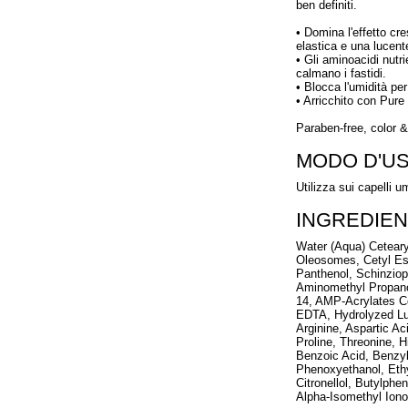
ben definiti.
• Domina l'effetto cre
elastica e una lucen
• Gli aminoacidi nutri
calmano i fastidi.
• Blocca l'umidità per
• Arricchito con Pur
Paraben-free, color &
MODO D'U
Utilizza sui capelli u
INGREDIEN
Water (Aqua) Ceteary
Oleosomes, Cetyl Est
Panthenol, Schinziop
Aminomethyl Propano
14, AMP-Acrylates C
EDTA, Hydrolyzed Lu
Arginine, Aspartic Ac
Proline, Threonine, 
Benzoic Acid, Benzyl
Phenoxyethanol, Ethy
Citronellol, Butylph
Alpha-Isomethyl Iono