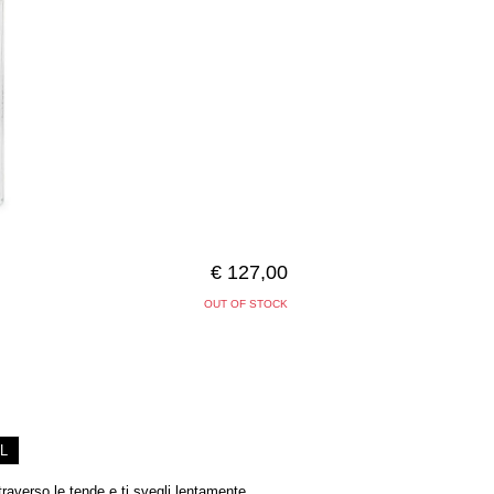
€ 127,00
OUT OF STOCK
L
traverso le tende e ti svegli lentamente,