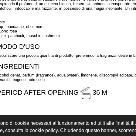
espirando il profumo di un cuscino bianco, fresco. Un abbraccio inaspettato: ro
atchouli, intoccabile ma frizzante, in possesso di una magia inebriante. Un 
ote
op: mandarino, ribes nero
uore: rosa
ase: patchouli, muschio cashmere
MODO D'USO
ebulizzare una piccola quantità di prodotto, preferendo la fragranza ideale in 
INGREDIENTI
lcohol denat, parfum (fragrance), aqua (water), limonene, diisopropyl adipate, bu
raniol, eugenol, citronellol
PERIOD AFTER OPENING
36 M
gono di cookie necessari al funzionamento ed utili alle finalità il
REGISTRATI
ACCEDI
kie, consulta la cookie policy. Chiudendo questo banner, scorre