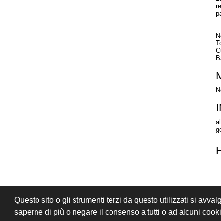
r
p
N
T
C
B
N
a
ge
Questo sito o gli strumenti terzi da questo utilizzati si avval
PRIVACY
CONDIZIONI DI VENDITA
saperne di più o negare il consenso a tutti o ad alcuni coo