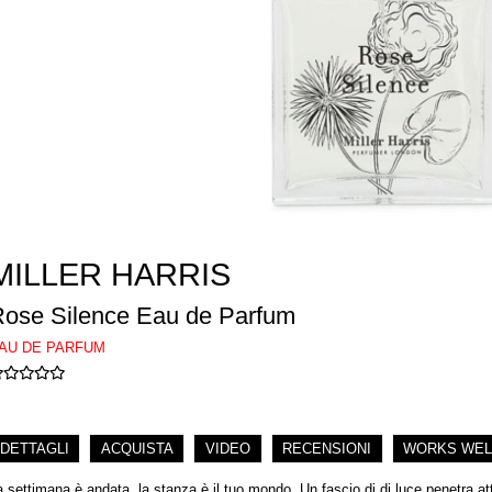
MILLER HARRIS
ose Silence Eau de Parfum
AU DE PARFUM
DETTAGLI
ACQUISTA
VIDEO
RECENSIONI
WORKS WEL
a settimana è andata, la stanza è il tuo mondo. Un fascio di di luce penetra at