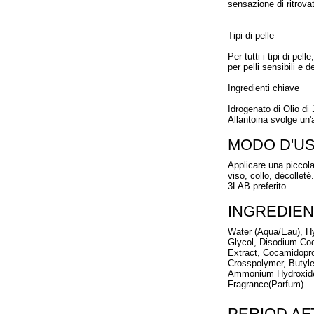
sensazione di ritrova
Tipi di pelle
Per tutti i tipi di pel
per pelli sensibili e d
Ingredienti chiave
Idrogenato di Olio di
Allantoina svolge un'a
MODO D'U
Applicare una piccol
viso, collo, décollet
3LAB preferito.
INGREDIEN
Water (Aqua/Eau), H
Glycol, Disodium Coc
Extract, Cocamidopro
Crosspolymer, Butylen
Ammonium Hydroxide,
Fragrance(Parfum)
PERIOD A