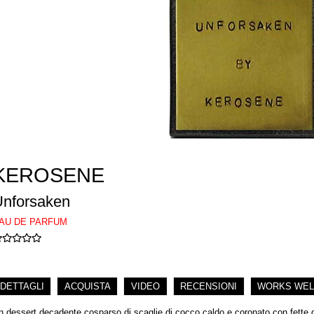
KEROSENE
Unforsaken
AU DE PARFUM
DETTAGLI
ACQUISTA
VIDEO
RECENSIONI
WORKS WEL
n dessert decadente cosparso di scaglie di cocco caldo e coronato con fette di