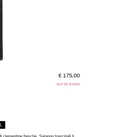
€ 175,00
OUT OF STOCK
L
 clementine fresche. Saranno trascinali lì,