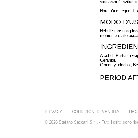
vicinanza è invitante.
Note: Oud, legno di s
MODO D'U
Nebulizzare una picco
momento o alle occas
INGREDIEN
Alcohol, Parfum (Fra
Geraniol,
Cinnamyl alcohol, B
PERIOD A
PRIVACY
CONDIZIONI DI VENDITA
REG
© 2026 Stefano Saccani S.r.l. - Tutti i diritti sono r