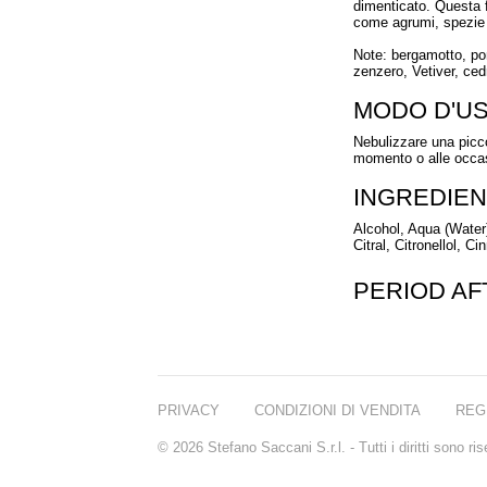
dimenticato. Questa f
come agrumi, spezie e
Note: bergamotto, po
zenzero, Vetiver, ce
MODO D'U
Nebulizzare una picco
momento o alle occas
INGREDIEN
Alcohol, Aqua (Water
Citral, Citronellol, C
PERIOD A
PRIVACY
CONDIZIONI DI VENDITA
REG
© 2026 Stefano Saccani S.r.l. - Tutti i diritti sono r