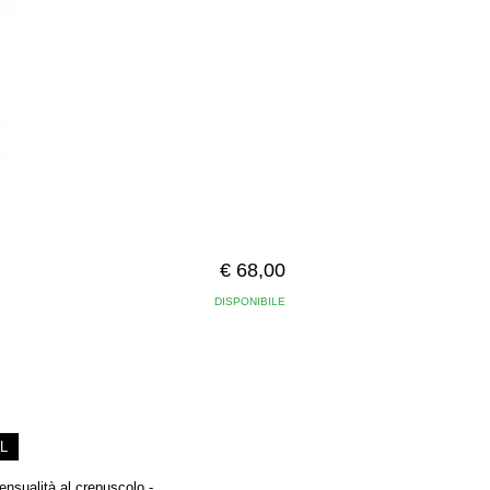
€ 68,00
DISPONIBILE
L
ensualità al crepuscolo.-