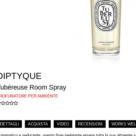
DIPTYQUE
Tubéreuse Room Spray
ROFUMATORE PER AMBIENTE
DETTAGLI
ACQUISTA
VIDEO
RECENSIONI
WORKS WEL
Enigmatico e seducente, questo fiore inebriante emana tutta la sua attraente s