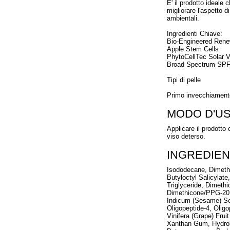
E' il prodotto ideale 
migliorare l'aspetto d
ambientali.
Ingredienti Chiave:
Bio-Engineered Ren
Apple Stem Cells
PhytoCellTec Solar V
Broad Spectrum SPF
Tipi di pelle
Primo invecchiament
MODO D'U
Applicare il prodotto
viso deterso.
INGREDIEN
Isododecane, Dimethi
Butyloctyl Salicylat
Triglyceride, Dimeth
Dimethicone/PPG-20 
Indicum (Sesame) See
Oligopeptide-4, Oligo
Vinifera (Grape) Frui
Xanthan Gum, Hydrol