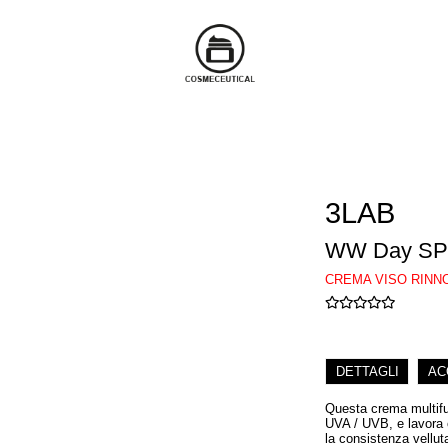
3LAB
WW Day SP
CREMA VISO RINN
DETTAGLI
AC
Questa crema multifun
UVA / UVB, e lavora c
la consistenza velluta