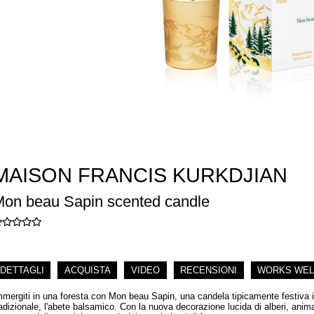
MAISON FRANCIS KURKDJIAN
on beau Sapin scented candle
DETTAGLI
ACQUISTA
VIDEO
RECENSIONI
WORKS WEL
mmergiti in una foresta con Mon beau Sapin, una candela tipicamente festiva il
radizionale, l'abete balsamico. Con la nuova decorazione lucida di alberi, animal