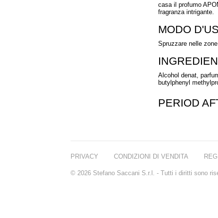
casa il profumo APOM
fragranza intrigante.
MODO D'U
Spruzzare nelle zone
INGREDIEN
Alcohol denat, parfum
butylphenyl methylprop
PERIOD A
PRIVACY
CONDIZIONI DI VENDITA
REG
© 2026 Stefano Saccani S.r.l. - Tutti i diritti sono r