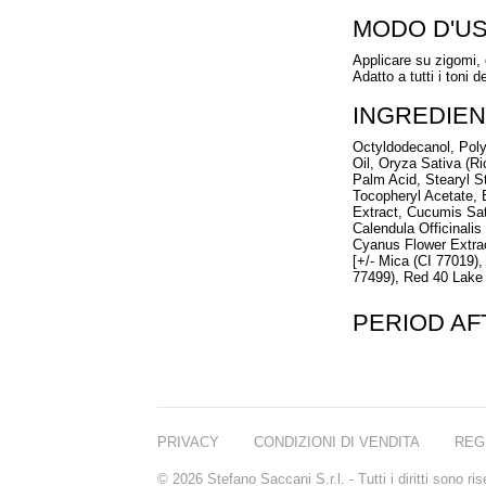
MODO D'U
Applicare su zigomi, 
Adatto a tutti i toni de
INGREDIEN
Octyldodecanol, Pol
Oil, Oryza Sativa (R
Palm Acid, Stearyl S
Tocopheryl Acetate, 
Extract, Cucumis Sati
Calendula Officinali
Cyanus Flower Extrac
[+/- Mica (CI 77019),
77499), Red 40 Lake 
PERIOD A
PRIVACY
CONDIZIONI DI VENDITA
REG
© 2026 Stefano Saccani S.r.l. - Tutti i diritti sono r